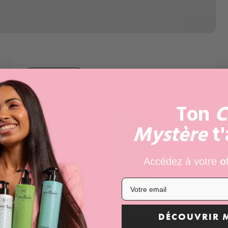
PURIFICATION
Ton
C
Mystère
t
Accédez à votre
o
DÉCOUVRIR 