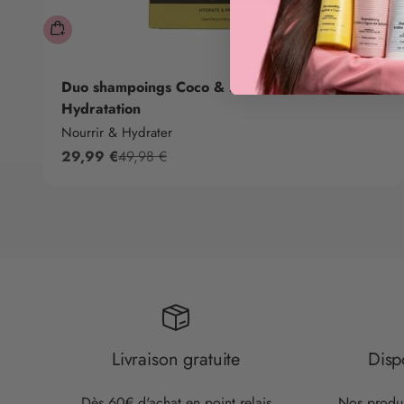
Duo shampoings Coco & kératine - Nutrition &
Hydratation
Nourrir & Hydrater
Precio de oferta
Precio normal
29,99 €
49,98 €
Livraison gratuite
Disp
Dès 60€ d'achat en point relais
Nos produi