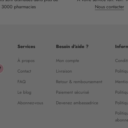
3000 pharmacies
Nous contacter
Services
Besoin d'aide ?
Inform
À propos
Mon compte
Conditi
Contact
Livraison
Politiq
FAQ
Retour & remboursement
Mentio
Le blog
Paiement sécurisé
Politi
Abonnez-vous
Devenez ambassadrice
Politi
Politiq
abonn