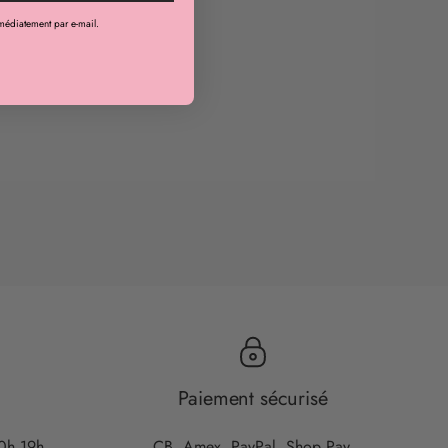
médiatement par e-mail.
Paiement sécurisé
10h 19h.
CB, Amex, PayPal, Shop Pay.