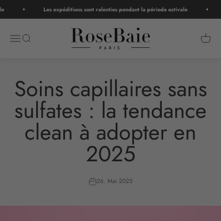
Zum Inhalt springen
e
Les expéditions sont ralenties pendant la période estivale
RoseBaie Paris
Navigationsmenü öffnen
Suche öffnen
Warenk
Soins capillaires sans
sulfates : la tendance
clean à adopter en
2025
26. Mai 2025