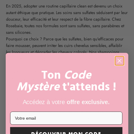
En 2025, adopter une routine capillaire clean est devenu un choix
autant éthique que pratique. Les soins sans sulfates séduisent par leur
douceur, leur efficacité et leur respect de la fibre capillaire. Chez
Rosebaie, toutes nos formules sont sans sulfates, sans parabènes et
sans silicones.
Pourquoi ce choix ? Parce que les sulfates, bien qu'efficaces pour
faire mousser, peuvent irriter les cuirs chevelus sensibles, affaiblir
les longueurs et dégrader les cheveux colorés. Nos shampoings
doux nettoient sans agresser, tout en maintenant l’équilibre naturel du
cuir chevelu.
Ton
Code
Les actifs présents dans nos gammes – aloe vera, ricin, figue de
barbarie ou biotine – hydratent, renforcent et apportent brillance
Mystère
t'attends !
sans alourdir. Les masques et sérums complètent la routine en
nourrissant intensément et en protégeant les pointes.
Résultat : des cheveux plus doux, plus brillants, plus résistants, même
Accédez à votre
offre exclusive.
après plusieurs lavages. Intégrer Rosebaie dans votre quotidien,
c’est faire le choix d’un soin clean, sensoriel et efficace, en accord
avec les attentes modernes de beauté responsable.
DÉCOUVRIR MON CODE