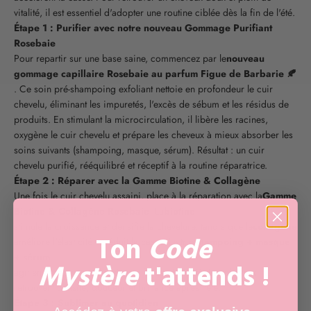
vitalité, il est essentiel d'adopter une routine ciblée dès la fin de l'été.
Étape 1 : Purifier avec notre nouveau Gommage Purifiant
Rosebaie
Pour repartir sur une base saine, commencez par le
nouveau
gommage capillaire Rosebaie au parfum Figue de Barbarie 🍂
. Ce soin pré-shampoing exfoliant nettoie en profondeur le cuir
chevelu, éliminant les impuretés, l'excès de sébum et les résidus de
produits. En stimulant la microcirculation, il libère les racines,
oxygène le cuir chevelu et prépare les cheveux à mieux absorber les
soins suivants (shampoing, masque, sérum). Résultat : un cuir
chevelu purifié, rééquilibré et réceptif à la routine réparatrice.
Étape 2 : Réparer avec la Gamme Biotine & Collagène
Une fois le cuir chevelu assaini, place à la réparation avec la
Gamme
Biotine & Collagène Rosebaie
. La
biotine
stimule la croissance et densifie la chevelure, tandis que le
collagène
Ton
Code
améliore l'élasticité et réduit la casse. Le trio
shampoing + masque
+ sérum
Mystère
t'attends !
agit en synergie pour restaurer force et vitalité. Les cheveux
retrouvent densité, douceur et brillance après l'été.
Étape 3 : Sublimer au quotidien