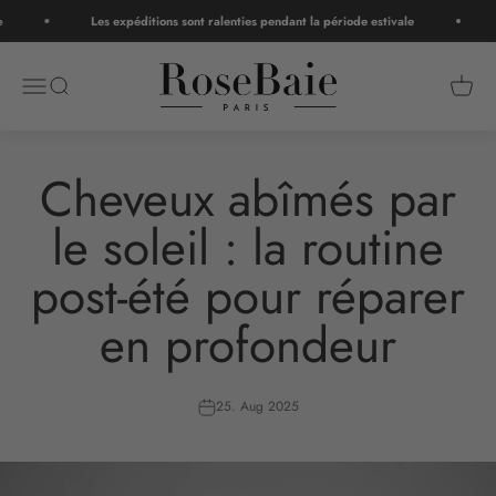
Zum Inhalt springen
Les expéditions sont ralenties pendant la période estivale
RoseBaie Paris
Navigationsmenü öffnen
Suche öffnen
Warenk
Cheveux abîmés par
le soleil : la routine
post-été pour réparer
en profondeur
25. Aug 2025