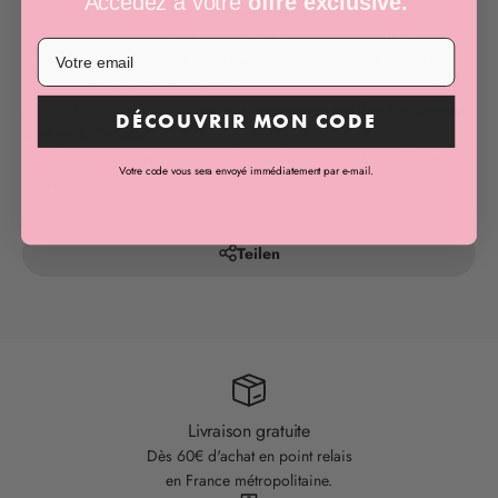
Accédez à votre
offre exclusive.
Pour compléter la routine, l'
Eau Lamellaire
de la gamme offre un soin express. En quelques secondes, elle lisse
les écailles, ravive la brillance et laisse les longueurs douces et
soyeuses, idéales pour la rentrée.
Avec cette routine simple
nouveau gommage purifiant + gamme
DÉCOUVRIR MON CODE
Biotine & Collagène
vos cheveux sont réparés, revitalisés et lumineux, prêts à affronter la
Votre code vous sera envoyé immédiatement par e-mail.
rentrée.
Teilen
Livraison gratuite
Dès 60€ d'achat en point relais
en France métropolitaine.