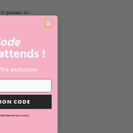
ni graisser. La
, riche en protéines
n été, nourrit tout en
e douceur soyeuse.
ode
'attends !
asque réparateur pour
e réfléchir la lumière
ffre exclusive.
e sa couleur naturelle.
compromis.
MON CODE
médiatement par e-mail.