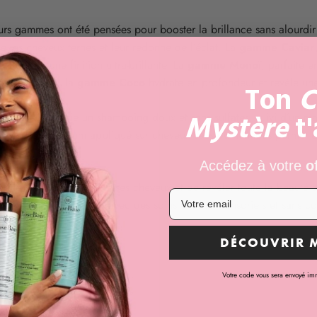
rs gammes ont été pensées pour booster la brillance sans alourdir 
se les cheveux ternes et leur redonne de l’éclat. La
gamme Caviar
et apporte une finition ultra-brillante. La
gamme Monoï
, parfaite e
leillé. Enfin, la
gamme Coco
hydrate en profondeur et révèle un
Ton
C
Mystère
t
eux, on privilégie un shampoing doux et sans sulfates, suivi d’un m
uche finale, un sérum appliqué sur cheveux secs ou humides permet d
Accédez à votre
o
ermet de redonner vie à ses cheveux et de révéler toute la beauté d
 retour à l’essentiel avec des soins experts, sensoriels et sans 
DÉCOUVRIR 
Votre code vous sera envoyé im