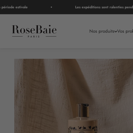
Passer au contenu
ode estivale
Les expéditions sont ralenties pendant l
RoseBaie Paris
Nos produits
Vos pro