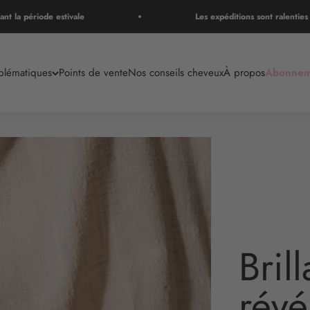
a période estivale
Les expéditions sont ralenties pend
blématiques
Points de vente
Nos conseils cheveux
À propos
Abonnem
Bril
révé