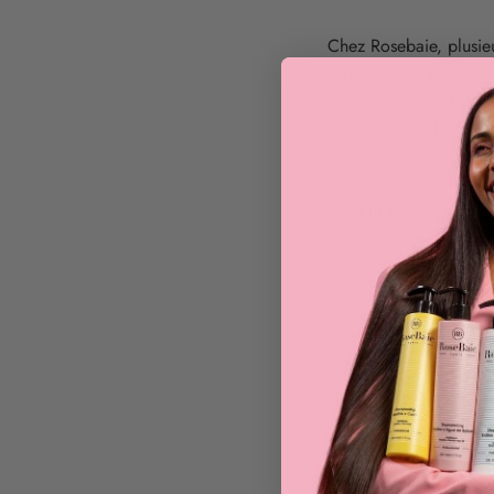
Chez Rosebaie, plusieu
gamme Amla
revitali
marines, lisse la fibre 
laissant un parfum enso
Pour des reflets lumin
lisser la fibre. En to
et d’éviter les frisottis.
Cette routine simple p
Rosebaie accompagne ce
Partager