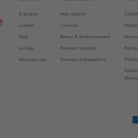
À propos
Mon compte
Conditi
Contact
Livraison
Politiq
FAQ
Retour & remboursement
Mentio
Le blog
Paiement sécurisé
Politi
Abonnez-vous
Devenez ambassadrice
Politi
Politiq
abonn