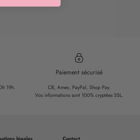
Paiement sécurisé
10h 19h.
CB, Amex, PayPal, Shop Pay.
Vos informations sont 100% cryptées SSL.
ations légales
Contact